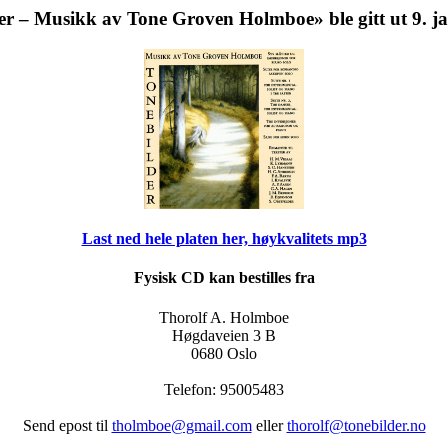
er – Musikk av Tone Groven Holmboe» ble gitt ut 9. j
Last ned hele platen her, høykvalitets mp3
Fysisk CD kan bestilles fra
Thorolf A. Holmboe
Høgdaveien 3 B
0680 Oslo
Telefon: 95005483
Send epost til
tholmboe@gmail.com
eller
thorolf@tonebilder.no