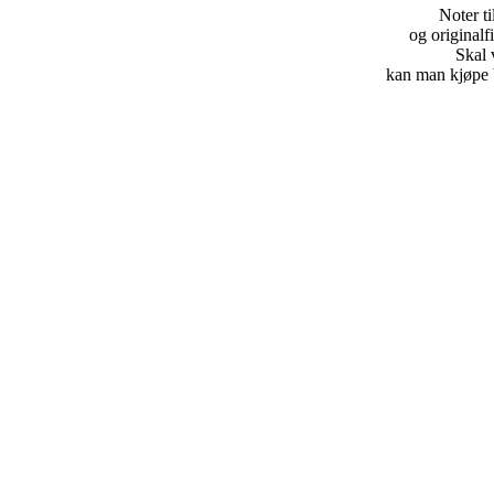
Noter t
og originalf
Skal 
kan man kjøpe b