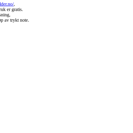
lder.no/
,
uk er gratis.
sning,
p av trykt note.