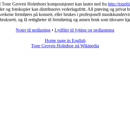
il Tone Groven Holmboes komposisjoner kan lastes ned fra
http://tonebi
iler og fotokopier kan distribueres vederlagsfritt. All prøving og privat br
verkene fremføres på konsert, eller brukes i profesjonell musikkundervi
ruksrett, og få rettigheter til fremføring og annen bruk som tilsvarer kjø
Noter til nedlasting
•
Lydfiler til lytting og nedlastning
Home page in English
Tone Groven Holmboe på Wikipedia